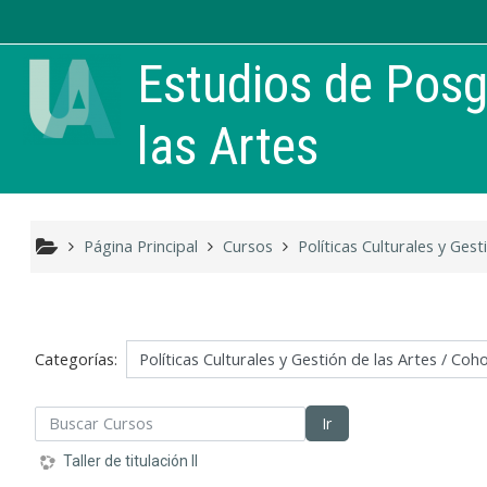
Salta al contenido principal
Estudios de Posg
las Artes
Página Principal
Cursos
Políticas Culturales y Gest
Categorías:
scar Cursos
Ir
Taller de titulación II