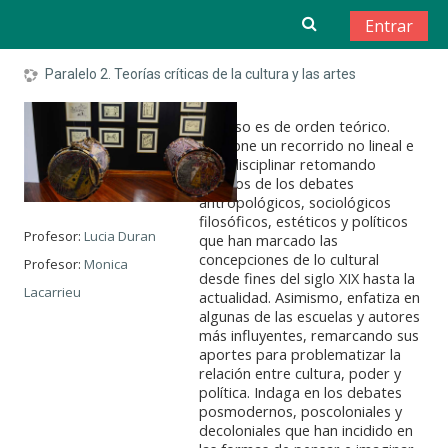
Salta al contenido principal
Entrar
Paralelo 2. Teorías críticas de la cultura y las artes
El curso es de orden teórico.
Propone un recorrido no lineal e
interdisciplinar retomando
algunos de los debates
antropológicos, sociológicos
filosóficos, estéticos y políticos
Profesor:
Lucia Duran
que han marcado las
concepciones de lo cultural
Profesor:
Monica
desde fines del siglo XIX hasta la
Lacarrieu
actualidad. Asimismo, enfatiza en
algunas de las escuelas y autores
más influyentes, remarcando sus
aportes para problematizar la
relación entre cultura, poder y
política. Indaga en los debates
posmodernos, poscoloniales y
decoloniales que han incidido en