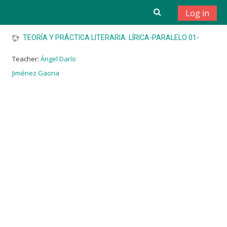
Skip to main content
Log in
TEORÍA Y PRÁCTICA LITERARIA: LÍRICA-PARALELO 01-
Teacher:
Ángel Darío
Jiménez Gaona