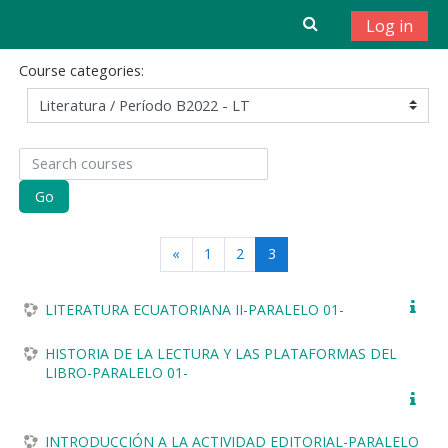
Skip to main content
Log in
Course categories:
Search courses
Go
Previous
(current)
«
1
2
3
LITERATURA ECUATORIANA II-PARALELO 01-
HISTORIA DE LA LECTURA Y LAS PLATAFORMAS DEL
LIBRO-PARALELO 01-
INTRODUCCIÓN A LA ACTIVIDAD EDITORIAL-PARALELO