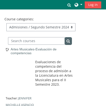
Skip to main content
Toggle search inpu
Log in
Course categories:
Search courses
Search courses
Artes Musicales-Evaluación de
competencias
Evaluaciones de
competencia del
proceso de admisión a
la Licenciatura en Artes
Musicales para el II
Semestre 2023.
Teacher:
JENNIFER
MICHELLE ASENCIO